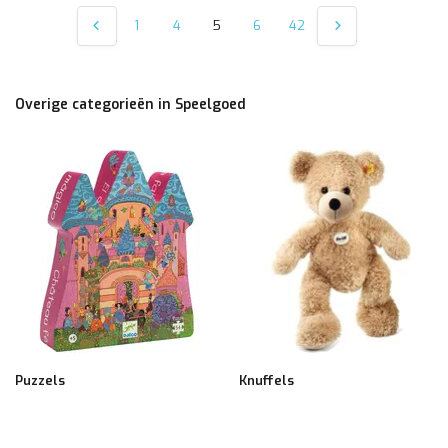
1
4
5
6
42
Overige categorieën in Speelgoed
Puzzels
Knuffels