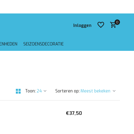
 verzending vanaf €75,-
0
Inloggen
GENHEDEN
SEIZOENSDECORATIE
Account aanmaken
Account aanmaken
Toon:
Sorteren op:
€37,50