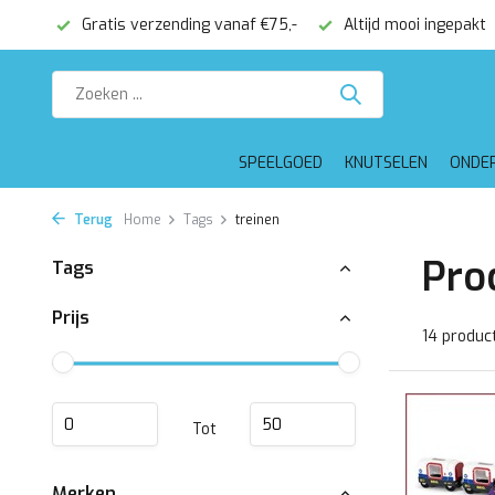
onden
Gratis verzending vanaf €75,-
Altijd mooi ingepakt
SPEELGOED
KNUTSELEN
ONDE
Terug
Home
Tags
treinen
Pro
Tags
Prijs
14 produc
Tot
Merken