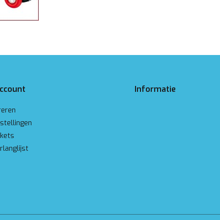
account
Informatie
reren
stellingen
ckets
rlanglijst