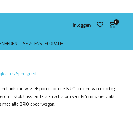
 verzending vanaf €75,-
0
Inloggen
GENHEDEN
SEIZOENSDECORATIE
Account aanmaken
ijk alles Speelgoed
Account aanmaken
mechanische wisselsporen, om de BRIO treinen van richting
eren. 1 stuk links en 1 stuk rechtsom van 144 mm. Geschikt
e met alle BRIO spoorwegen.