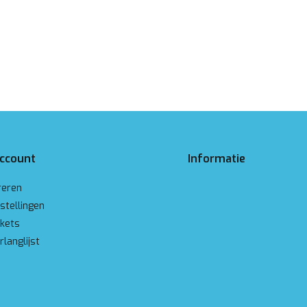
account
Informatie
reren
stellingen
ckets
rlanglijst