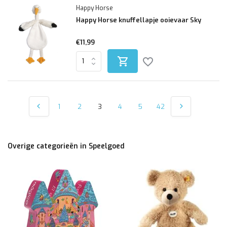
Happy Horse
Happy Horse knuffellapje ooievaar Sky
€11,99
1
2
3
4
5
42
Overige categorieën in Speelgoed