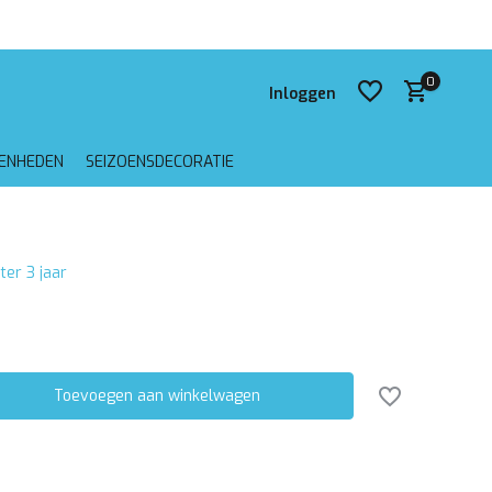
 verzending vanaf €75,-
0
Inloggen
GENHEDEN
SEIZOENSDECORATIE
Account aanmaken
ter 3 jaar
Account aanmaken
Toevoegen aan winkelwagen