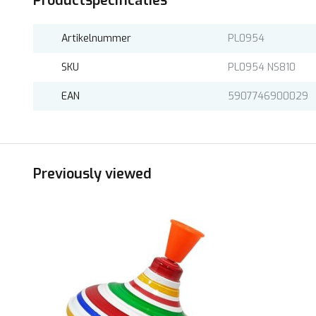
Productspecificaties
Artikelnummer
PL0954
SKU
PL0954 NS810
EAN
5907746900029
Previously viewed