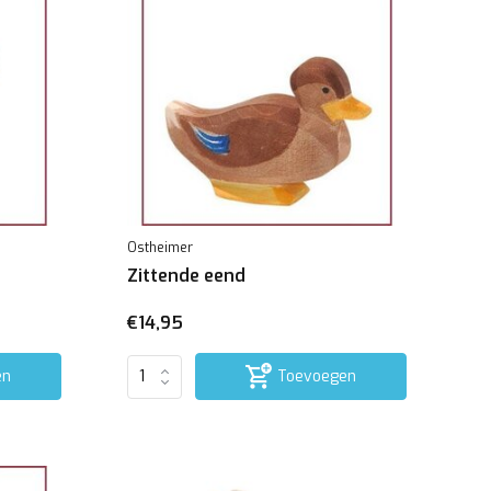
Ostheimer
Zittende eend
€14,95
en
Toevoegen