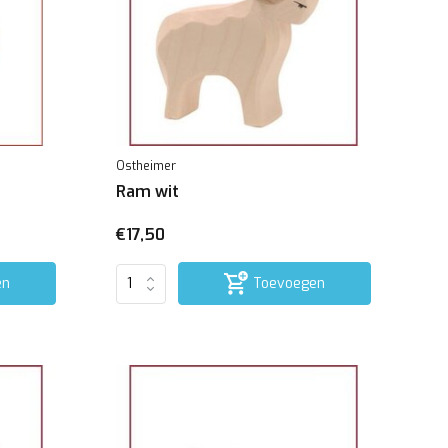
Ostheimer
Ram wit
€17,50
en
Toevoegen