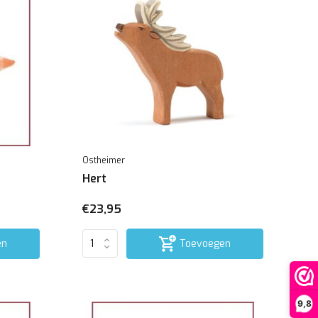
Ostheimer
Hert
€23,95
en
Toevoegen
9,8