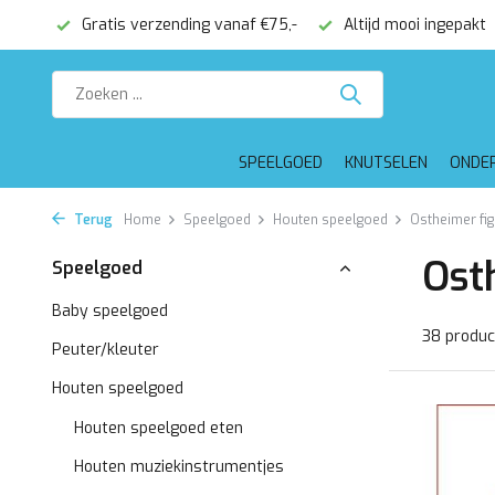
€75,-
Altijd mooi ingepakt
Voor 16:00 besteld, dezelfde 
SPEELGOED
KNUTSELEN
ONDE
Terug
Home
Speelgoed
Houten speelgoed
Ostheimer fig
Ost
Speelgoed
Baby speelgoed
38 produc
Peuter/kleuter
Houten speelgoed
Houten speelgoed eten
Houten muziekinstrumentjes