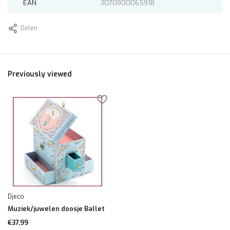
EAN
3070900065918
Delen
Previously viewed
Djeco
Muziek/juwelen doosje Ballet
€37,99