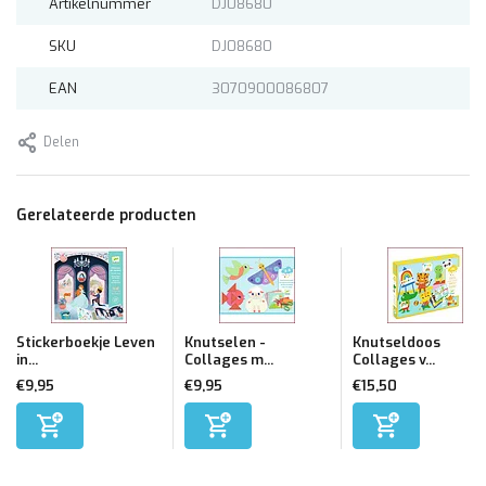
Artikelnummer
DJ08680
SKU
DJ08680
EAN
3070900086807
Delen
Gerelateerde producten
Stickerboekje Leven
Knutselen -
Knutseldoos
in...
Collages m...
Collages v...
€9,95
€9,95
€15,50