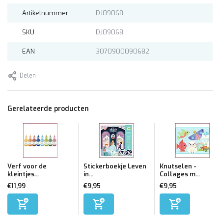
Artikelnummer
DJ09068
SKU
DJ09068
EAN
3070900090682
Delen
Gerelateerde producten
Verf voor de
Stickerboekje Leven
Knutselen -
kleintjes...
in...
Collages m...
€11,99
€9,95
€9,95