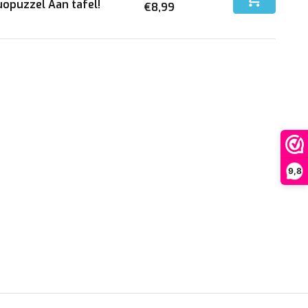
opuzzel Aan tafel!
€8,99
9,8