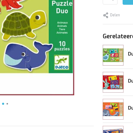
Delen
Gerelateer
Du
Du
Du