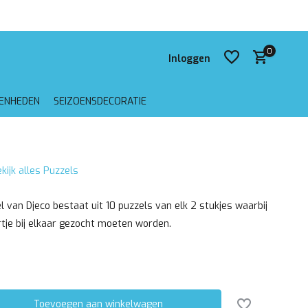
 verzending vanaf €75,-
0
Inloggen
GENHEDEN
SEIZOENSDECORATIE
Account aanmaken
kijk alles Puzzels
Account aanmaken
 van Djeco bestaat uit 10 puzzels van elk 2 stukjes waarbij
rtje bij elkaar gezocht moeten worden.
Toevoegen aan winkelwagen