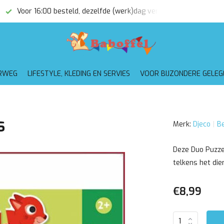
Voor 16:00 besteld, dezelfde (werk)dag verzonden
Gratis
RWEG
LIFESTYLE, KLEDING EN SERVIES
VOOR BIJZONDERE GELE
s
Merk:
Djeco
Be
Deze Duo Puzzel
telkens het die
€8,99