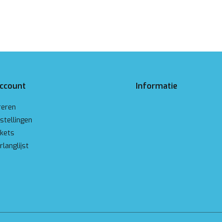
account
Informatie
reren
stellingen
ckets
rlanglijst