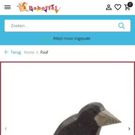
0
Altijd mooi ingepakt
Terug
Home
Raaf