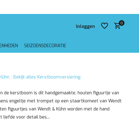
0
Inloggen
GENHEDEN
SEIZOENSDECORATIE
Account aanmaken
Kühn
Bekijk alles Kerstboomversiering
Account aanmaken
in de kerstboom is dit handgemaakte, houten figuurtje van
hens engeltje met trompet op een staartkomeet van Wendt
uten figuurtjes van Wendt & Kühn worden met de hand
liefde voor detail bes...