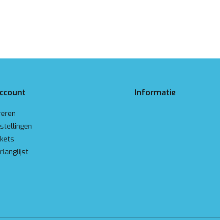
account
Informatie
reren
stellingen
ckets
rlanglijst