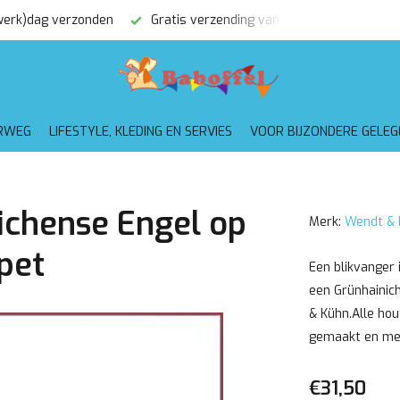
(werk)dag verzonden
Gratis verzending vanaf €75,-
RWEG
LIFESTYLE, KLEDING EN SERVIES
VOOR BIJZONDERE GELE
ichense Engel op
Merk:
Wendt & 
pet
Een blikvanger 
een Grünhainic
& Kühn.Alle ho
gemaakt en met 
€31,50