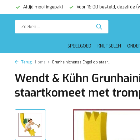
€75,-
Altijd mooi ingepakt
Voor 16:00 besteld, dezelfde 
SPEELGOED
KNUTSELEN
ONDE
Terug
Home
Grunhainichense Engel op staar...
Wendt & Kühn Grunhain
staartkomeet met trom