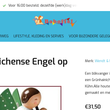
Voor 16:00 besteld, dezelfde (werk)dag verzonden
Gratis
RWEG
LIFESTYLE, KLEDING EN SERVIES
VOOR BIJZONDERE GELE
ichense Engel op
Merk:
Wendt & 
Een blikvanger 
een Grünhainic
Kühn.Alle hout
gemaakt en met l
€31,50