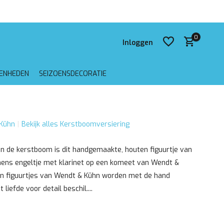
 verzending vanaf €75,-
0
Inloggen
GENHEDEN
SEIZOENSDECORATIE
Account aanmaken
Kühn
Bekijk alles Kerstboomversiering
Account aanmaken
in de kerstboom is dit handgemaakte, houten figuurtje van
hens engeltje met klarinet op een komeet van Wendt &
en figuurtjes van Wendt & Kühn worden met de hand
iefde voor detail beschil....