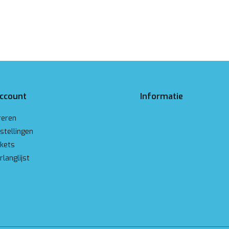
account
Informatie
reren
stellingen
ckets
rlanglijst