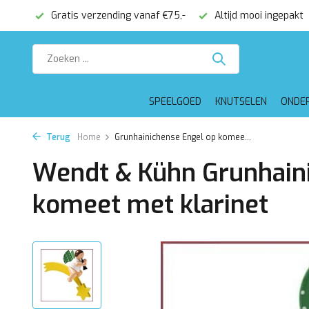
onden
Gratis verzending vanaf €75,-
Altijd mooi ingepakt
SPEELGOED
KNUTSELEN
ONDE
Terug
Home
Grunhainichense Engel op komee...
Wendt & Kühn Grunhain
komeet met klarinet