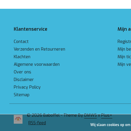
Klantenservice
Mijn 
Contact
Regist
Verzenden en Retourneren
Mijn be
Klachten
Mijn ti
Algemene voorwaarden
Mijn ve
Over ons
Disclaimer
Privacy Policy
Sitemap
© 2026 Baboffel - Theme By
DMWS
x
Plus+
RSS-feed
Wij slaan cookies op om