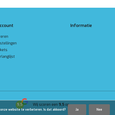
account
Informatie
reren
stellingen
ckets
rlanglijst
9,5
Wij scoren een
9,5
op
Google
 onze website te verbeteren. Is dat akkoord?
Ja
Nee