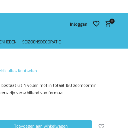
 verzending vanaf €75,-
0
Inloggen
GENHEDEN
SEIZOENSDECORATIE
Account aanmaken
kijk alles Knutselen
Account aanmaken
 bestaat uit 4 vellen met in totaal 160 zeemeermin
ckers zijn verschillend van formaat.
Toevoegen aan winkelwagen