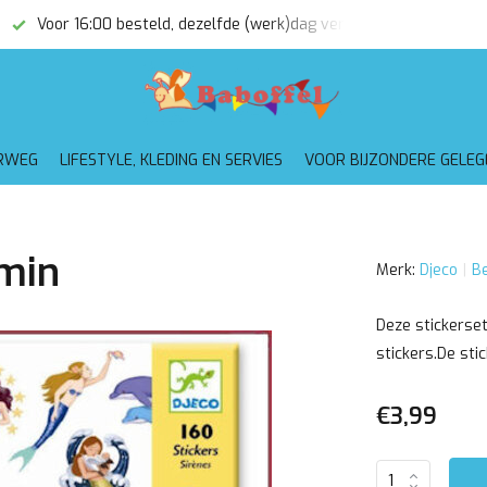
Voor 16:00 besteld, dezelfde (werk)dag verzonden
Gratis
RWEG
LIFESTYLE, KLEDING EN SERVIES
VOOR BIJZONDERE GELE
rmin
Merk:
Djeco
Be
Deze stickerset
stickers.De sti
€3,99