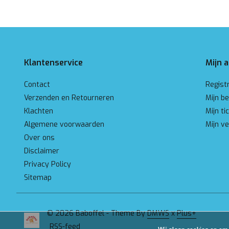
Klantenservice
Mijn 
Contact
Regist
Verzenden en Retourneren
Mijn be
Klachten
Mijn ti
Algemene voorwaarden
Mijn ve
Over ons
Disclaimer
Privacy Policy
Sitemap
© 2026 Baboffel - Theme By
DMWS
x
Plus+
RSS-feed