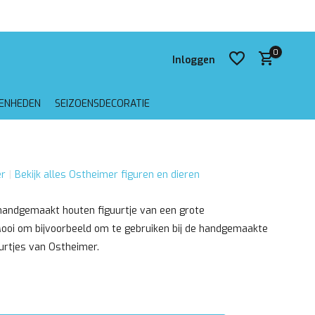
 verzending vanaf €75,-
0
Inloggen
GENHEDEN
SEIZOENSDECORATIE
Account aanmaken
r
Bekijk alles Ostheimer figuren en dieren
Account aanmaken
 handgemaakt houten figuurtje van een grote
oi om bijvoorbeeld om te gebruiken bij de handgemaakte
urtjes van Ostheimer.