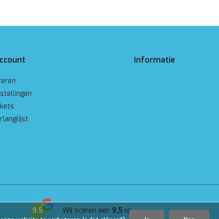
account
Informatie
reren
stellingen
ckets
rlanglijst
9,5
Wij scoren een
9,5
op
Google