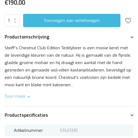
€190,00
Toevoegen aan winkelwagen
Productomschrijving
Steiff's Chestnut Club Edition Teddybeer is een mooie kerel met
de levendige kleuren van de natuur. Hij is gemaakt van de fijnste,
gladde groene mohair en hij draagt een aantal met de hand
gesneden en genaaide wol-vilten kastanjebladeren, bevestigd op
een natuurlijk bruine koord. Chestnut's voetzolen zijn bedekt met
mooi kant en bleke mint katoenen...
Toon meer
Productspecificaties
Artikelnummer
ST421310