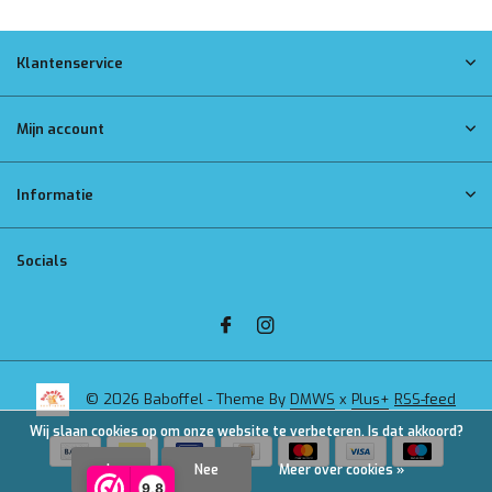
Klantenservice
Mijn account
Informatie
Socials
© 2026 Baboffel - Theme By
DMWS
x
Plus+
RSS-feed
Wij slaan cookies op om onze website te verbeteren. Is dat akkoord?
Ja
Nee
Meer over cookies »
9,8