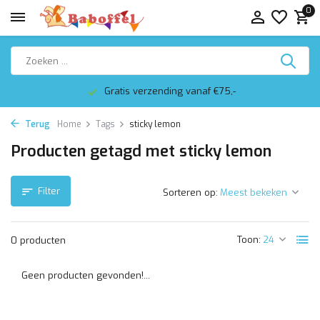
0
Gratis verzending vanaf €75,-
Terug
Home
Tags
sticky lemon
Producten getagd met sticky lemon
Filter
Sorteren op:
Toon:
0 producten
Geen producten gevonden!...