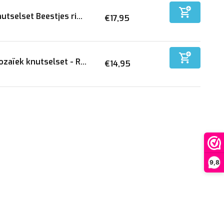
utselset Beestjes ri...
€17,95
zaïek knutselset - R...
€14,95
9,8