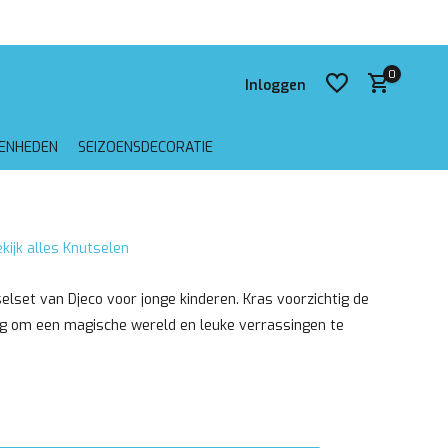
0
Inloggen
GENHEDEN
SEIZOENSDECORATIE
Account aanmaken
kijk alles Knutselen
Account aanmaken
elset van Djeco voor jonge kinderen. Kras voorzichtig de
g om een magische wereld en leuke verrassingen te