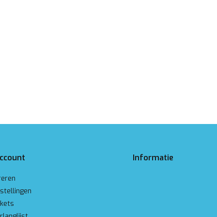
account
Informatie
reren
stellingen
ckets
rlanglijst