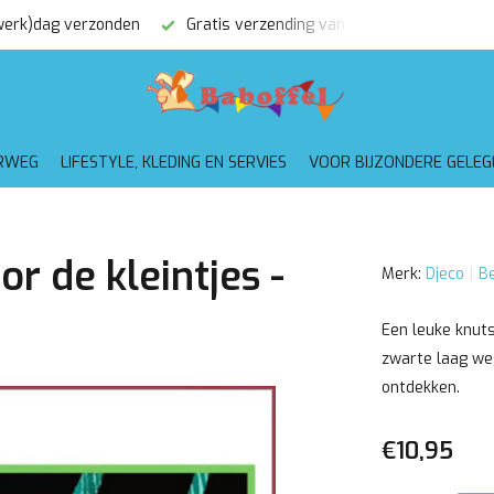
(werk)dag verzonden
Gratis verzending vanaf €75,-
RWEG
LIFESTYLE, KLEDING EN SERVIES
VOOR BIJZONDERE GELE
r de kleintjes -
Merk:
Djeco
Be
Een leuke knuts
zwarte laag we
ontdekken.
€10,95