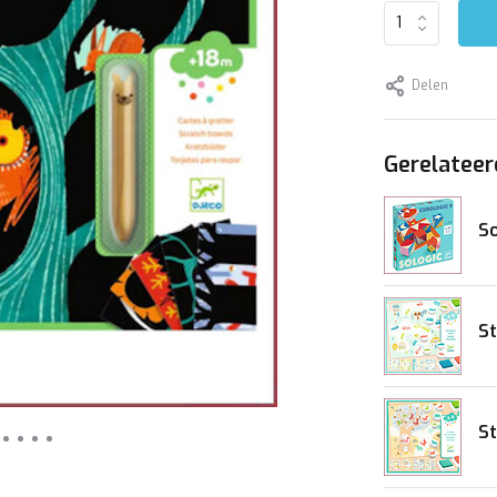
Delen
Gerelateer
So
S
St