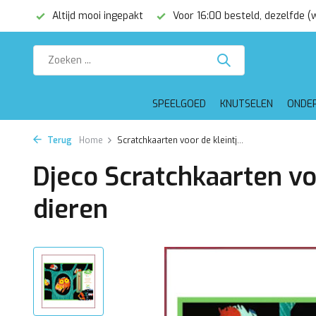
€75,-
Altijd mooi ingepakt
Voor 16:00 besteld, dezelfde 
SPEELGOED
KNUTSELEN
ONDE
Terug
Home
Scratchkaarten voor de kleintj...
Djeco Scratchkaarten voo
dieren