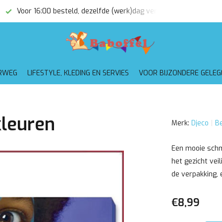
Voor 16:00 besteld, dezelfde (werk)dag verzonden
Gratis
RWEG
LIFESTYLE, KLEDING EN SERVIES
VOOR BIJZONDERE GELE
kleuren
Merk:
Djeco
Be
Een mooie schm
het gezicht veil
de verpakking, 
€8,99