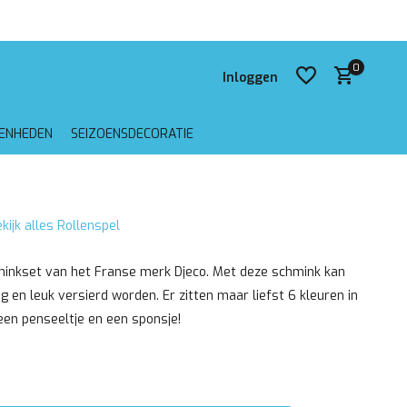
 verzending vanaf €75,-
0
Inloggen
GENHEDEN
SEIZOENSDECORATIE
Account aanmaken
kijk alles Rollenspel
Account aanmaken
inkset van het Franse merk Djeco. Met deze schmink kan
ig en leuk versierd worden. Er zitten maar liefst 6 kleuren in
een penseeltje en een sponsje!