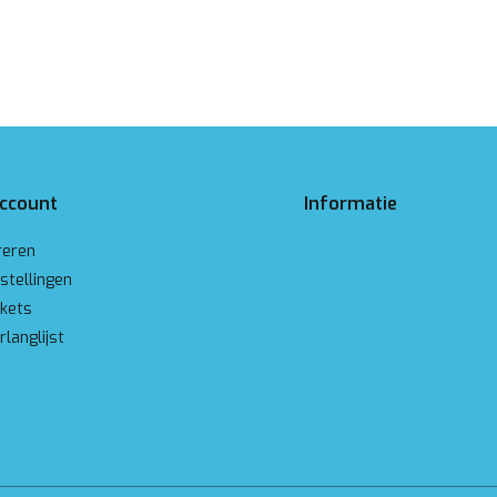
account
Informatie
reren
stellingen
ckets
rlanglijst