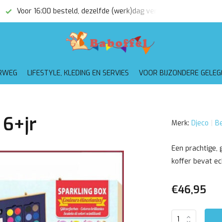
Voor 16:00 besteld, dezelfde (werk)dag verzonden
Gratis
RWEG
LIFESTYLE, KLEDING EN SERVIES
VOOR BIJZONDERE GELE
 6+jr
Merk:
Djeco
Be
Een prachtige, 
koffer bevat ec
€46,95