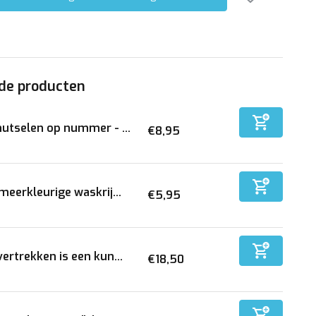
de producten
utselen op nummer - ...
€8,95
meerkleurige waskrij...
€5,95
ertrekken is een kun...
€18,50