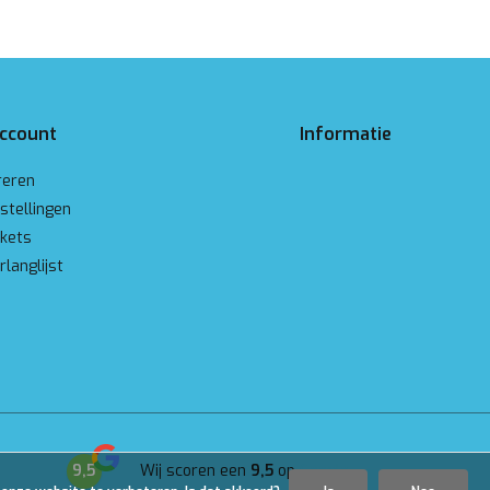
account
Informatie
reren
stellingen
ckets
rlanglijst
9,5
Wij scoren een
9,5
op
Google