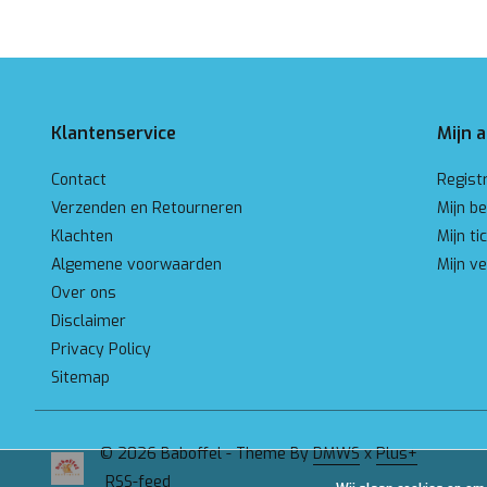
Klantenservice
Mijn 
Contact
Regist
Verzenden en Retourneren
Mijn be
Klachten
Mijn ti
Algemene voorwaarden
Mijn ve
Over ons
Disclaimer
Privacy Policy
Sitemap
© 2026 Baboffel - Theme By
DMWS
x
Plus+
RSS-feed