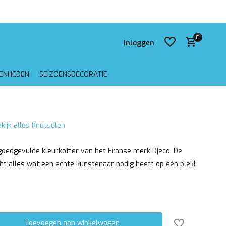
 verzending vanaf €75,-
0
Inloggen
GENHEDEN
SEIZOENSDECORATIE
Account aanmaken
kijk alles Knutselen
Account aanmaken
goedgevulde kleurkoffer van het Franse merk Djeco. De
ht alles wat een echte kunstenaar nodig heeft op één plek!
Toevoegen aan winkelwagen