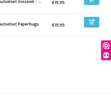
utselset mozaïek - ...
€19,95
utselset Paperbugs
€19,95
9,8