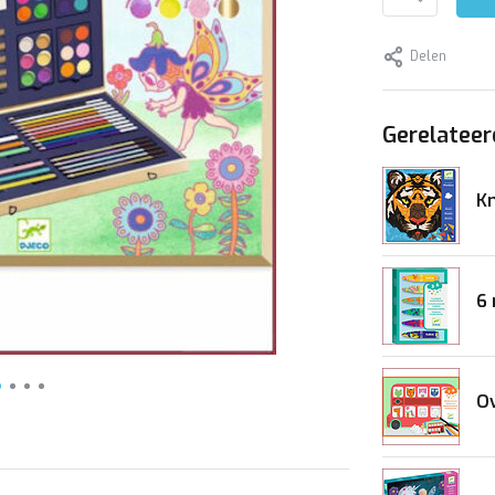
Delen
Gerelateer
Kn
6 
Ov