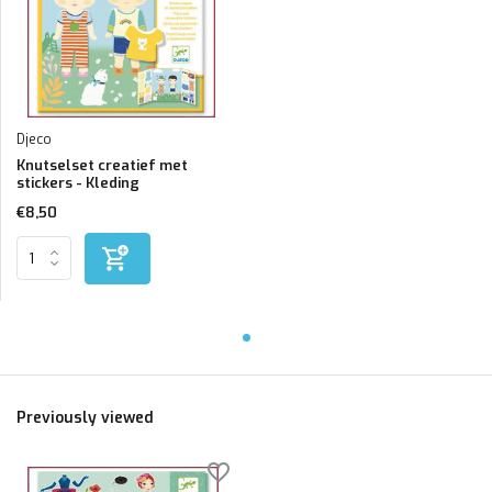
Djeco
Knutselset creatief met
stickers - Kleding
€8,50
Previously viewed