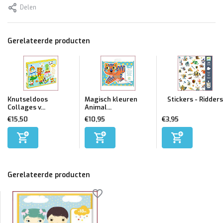
Delen
Gerelateerde producten
Knutseldoos
Magisch kleuren
Stickers - Ridders
Collages v...
Animal...
€15,50
€10,95
€3,95
Gerelateerde producten