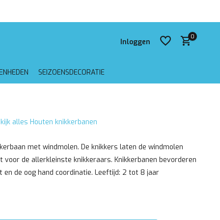
 verzending vanaf €75,-
0
Inloggen
GENHEDEN
SEIZOENSDECORATIE
Account aanmaken
kijk alles Houten knikkerbanen
Account aanmaken
kerbaan met windmolen. De knikkers laten de windmolen
t voor de allerkleinste knikkeraars. Knikkerbanen bevorderen
ht en de oog hand coordinatie. Leeftijd: 2 tot 8 jaar