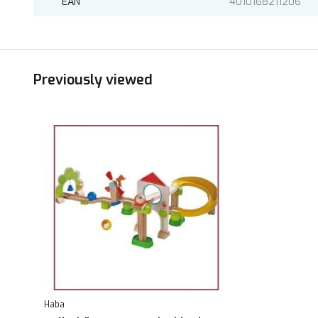
EAN
4010168211206
Previously viewed
Haba