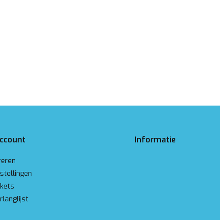
account
Informatie
reren
stellingen
ckets
rlanglijst