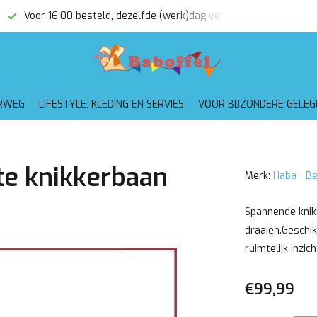
Voor 16:00 besteld, dezelfde (werk)dag verzonden
Gratis
RWEG
LIFESTYLE, KLEDING EN SERVIES
VOOR BIJZONDERE GELE
te knikkerbaan
Merk:
Haba
Be
Spannende knik
draaien.Geschik
ruimtelijk inzic
€99,99