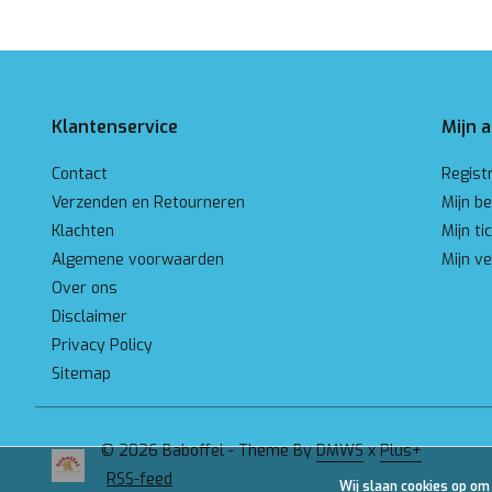
Klantenservice
Mijn 
Contact
Regist
Verzenden en Retourneren
Mijn be
Klachten
Mijn ti
Algemene voorwaarden
Mijn ve
Over ons
Disclaimer
Privacy Policy
Sitemap
© 2026 Baboffel - Theme By
DMWS
x
Plus+
RSS-feed
Wij slaan cookies op om