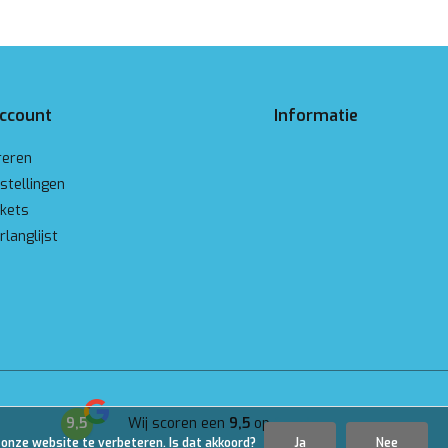
account
Informatie
reren
stellingen
ckets
rlanglijst
9,5
Wij scoren een
9,5
op
Google
 onze website te verbeteren. Is dat akkoord?
Ja
Nee