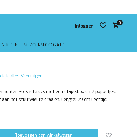
 verzending vanaf €75,-
0
Inloggen
GENHEDEN
SEIZOENSDECORATIE
Account aanmaken
ekijk alles Voertuigen
Account aanmaken
enhouten vorkheftruck met een stapelbox en 2 poppetjes.
 aan het stuurwiel te draaien. Lengte: 29 cm Leeftijd:3+
Toevoegen aan winkelwagen