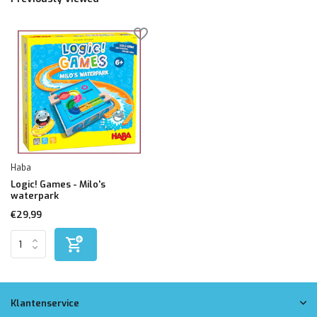
Haba
Logic! Games - Milo's
waterpark
€29,99
Klantenservice