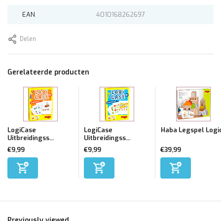
EAN
4010168262697
Delen
Gerelateerde producten
LogiCase
LogiCase
Haba Legspel Logi
Uitbreidingss...
Uitbreidingss...
€9,99
€9,99
€39,99
Previously viewed