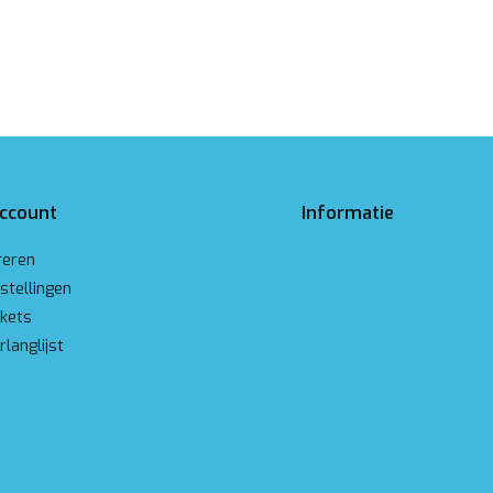
account
Informatie
reren
stellingen
ckets
rlanglijst