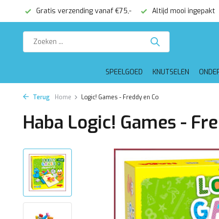
onden
Gratis verzending vanaf €75,-
Altijd mooi ingepakt
SPEELGOED
KNUTSELEN
ONDE
Terug
Home
Logic! Games - Freddy en Co
Haba Logic! Games - Fr