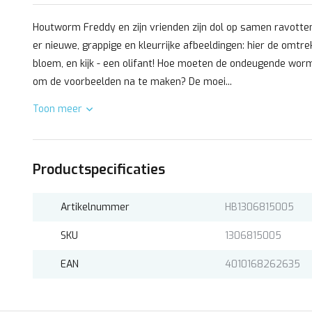
Houtworm Freddy en zijn vrienden zijn dol op samen ravotte
er nieuwe, grappige en kleurrijke afbeeldingen: hier de omtr
bloem, en kijk - een olifant! Hoe moeten de ondeugende wor
om de voorbeelden na te maken? De moei...
Toon meer
Productspecificaties
Artikelnummer
HB1306815005
SKU
1306815005
EAN
4010168262635