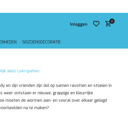
 verzending vanaf €75,-
0
Inloggen
GENHEDEN
SEIZOENSDECORATIE
Account aanmaken
kijk alles Leerspellen
Account aanmaken
 en zijn vrienden zijn dol op samen ravotten en stoeien in
s weer ontstaan er nieuwe, grappige en kleurrijke
Hoe moeten de wormen aan- en vooral over elkaar gelegd
voorbeelden na te maken?