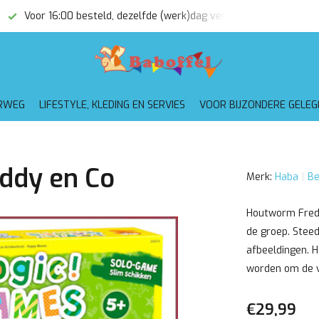
Voor 16:00 besteld, dezelfde (werk)dag verzonden
Gratis
RWEG
LIFESTYLE, KLEDING EN SERVIES
VOOR BIJZONDERE GELE
eddy en Co
Merk:
Haba
Be
Houtworm Freddy
de groep. Steed
afbeeldingen. 
worden om de 
€29,99