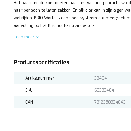
Het paard en de koe moeten naar het weiland gebracht worde
naar beneden te laten zakken. En elk dier kan in zijn eigen w
wei rijden. BRIO World is een speelsysteem dat meegroeit m
aanvulling op het Brio houten treinsystee...
Toon meer
Productspecificaties
Artikelnummer
33404
SKU
63333404
EAN
7312350334043