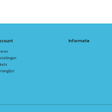
account
Informatie
reren
stellingen
ckets
rlanglijst