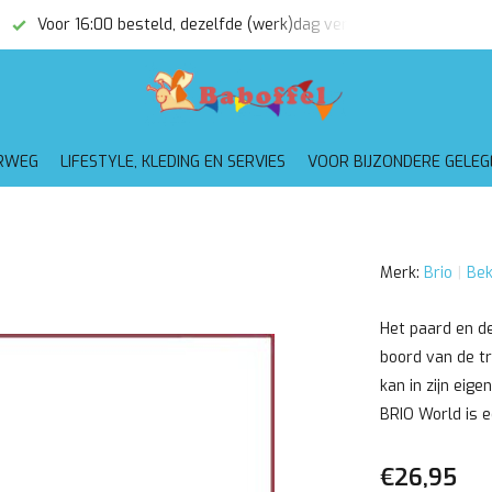
Voor 16:00 besteld, dezelfde (werk)dag verzonden
Gratis
RWEG
LIFESTYLE, KLEDING EN SERVIES
VOOR BIJZONDERE GELE
Merk:
Brio
Bek
Het paard en d
boord van de tr
kan in zijn eig
BRIO World is 
€26,95