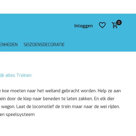
 verzending vanaf €75,-
0
Inloggen
GENHEDEN
SEIZOENSDECORATIE
Account aanmaken
ijk alles Treinen
Account aanmaken
e koe moeten naar het weiland gebracht worden. Help ze aan
ein door de klep naar beneden te laten zakken. En elk dier
en wagon. Laat de locomotief de trein maar naar de wei rijden.
een speelsysteem