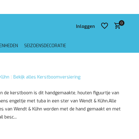
 verzending vanaf €75,-
0
Inloggen
GENHEDEN
SEIZOENSDECORATIE
Account aanmaken
Kühn
Bekijk alles Kerstboomversiering
Account aanmaken
in de kerstboom is dit handgemaakte, houten figuurtje van
ens engeltje met tuba in een ster van Wendt & Kühn.Alle
jes van Wendt & Kühn worden met de hand gemaakt en met
l besc...