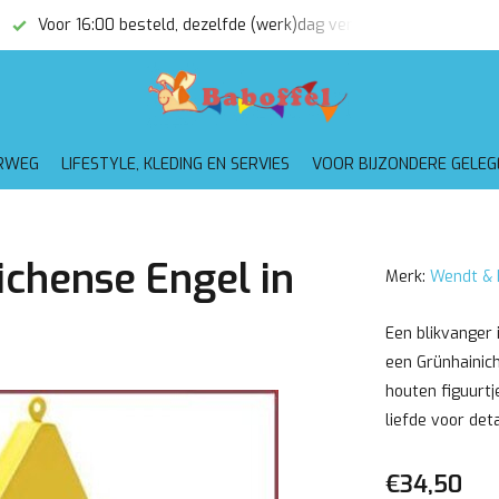
Voor 16:00 besteld, dezelfde (werk)dag verzonden
Gratis
RWEG
LIFESTYLE, KLEDING EN SERVIES
VOOR BIJZONDERE GELE
chense Engel in
Merk:
Wendt & 
Een blikvanger 
een Grünhainich
houten figuurt
liefde voor detai
€34,50