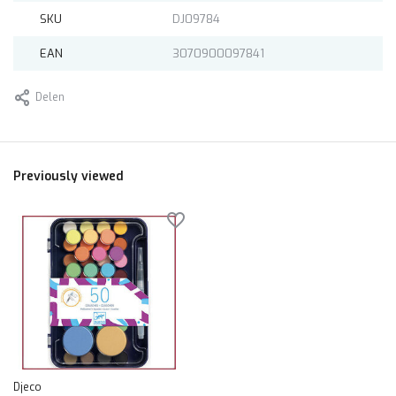
SKU
DJ09784
EAN
3070900097841
Delen
Previously viewed
Djeco