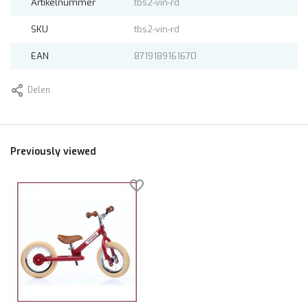
Artikelnummer
tbs2-vin-rd
SKU
tbs2-vin-rd
EAN
8719189161670
Delen
Previously viewed