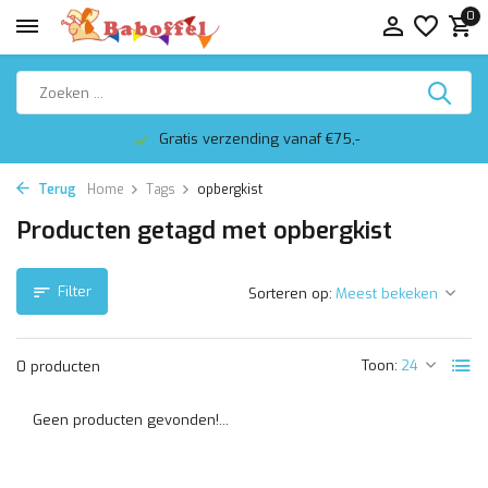
0
Gratis verzending vanaf €75,-
Terug
Home
Tags
opbergkist
Producten getagd met opbergkist
Filter
Sorteren op:
Toon:
0 producten
Geen producten gevonden!...