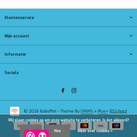
Klantenservice
Mijn account
Informatie
Socials
© 2026 Baboffel - Theme By
DMWS
x
Plus+
RSS-feed
Wij slaan cookies op om onze website te verbeteren. Is dat akkoord?
Ja
Nee
Meer over cookies »
9,8