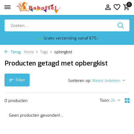
0
Gratis verzending vanaf €75,-
Terug
Home
Tags
opbergkist
Producten getagd met opbergkist
Filter
Sorteren op:
Toon:
0 producten
Geen producten gevonden!...