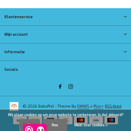
Klantenservice
Mijn account
Informatie
Socials
© 2026 Baboffel - Theme By
DMWS
x
Plus+
RSS-feed
Wij slaan cookies op om onze website te verbeteren. Is dat akkoord?
Ja
Nee
Meer over cookies »
9,8