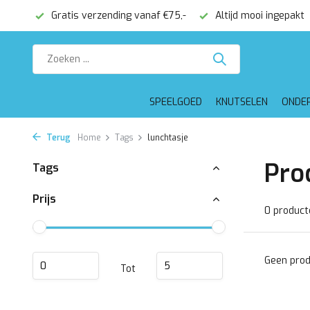
onden
Gratis verzending vanaf €75,-
Altijd mooi ingepakt
SPEELGOED
KNUTSELEN
ONDE
Terug
Home
Tags
lunchtasje
Pro
Tags
Prijs
0 product
Geen prod
Tot