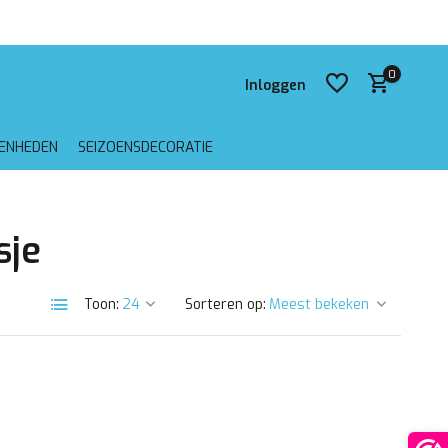
 verzending vanaf €75,-
0
Inloggen
GENHEDEN
SEIZOENSDECORATIE
Account aanmaken
sje
Account aanmaken
Toon:
Sorteren op: