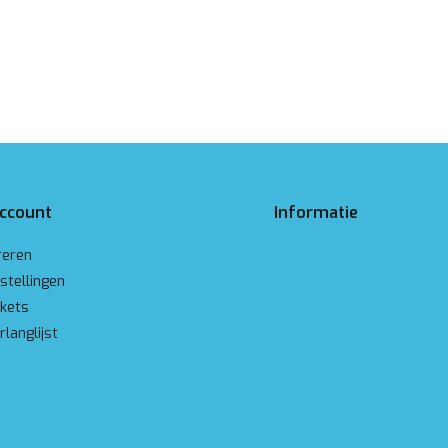
account
Informatie
reren
stellingen
ckets
rlanglijst