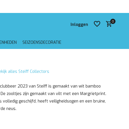
 verzending vanaf €75,-
0
Inloggen
GENHEDEN
SEIZOENSDECORATIE
Account aanmaken
kijk alles Steiff Collectors
Account aanmaken
 clubbeer 2023 van Steiff is gemaakt van wit bamboo
 De zooltjes zijn gemaakt van vilt met een Margrietprint.
s volledig geschijfd, heeft veiligheidsogen en een bruine,
de neus.