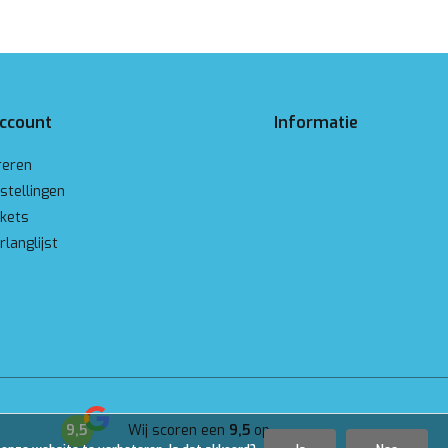
account
Informatie
reren
stellingen
ckets
rlanglijst
9,5
Wij scoren een
9,5
op
Google