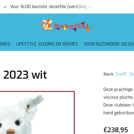
Voor 16:00 besteld, dezelfde (werk)dag verzonden
Gratis
RWEG
LIFESTYLE, KLEDING EN SERVIES
VOOR BIJZONDERE GELE
n 2023 wit
Merk:
Steiff
Be
Deze prachtige
viscose pluche.
Deze clubbeer i
hand geborduur
€238,95