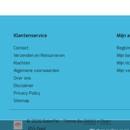
Klantenservice
Mijn 
Contact
Regist
Verzenden en Retourneren
Mijn be
Klachten
Mijn ti
Algemene voorwaarden
Mijn ve
Over ons
Disclaimer
Privacy Policy
Sitemap
© 2026 Baboffel - Theme By
DMWS
x
Plus+
RSS-feed