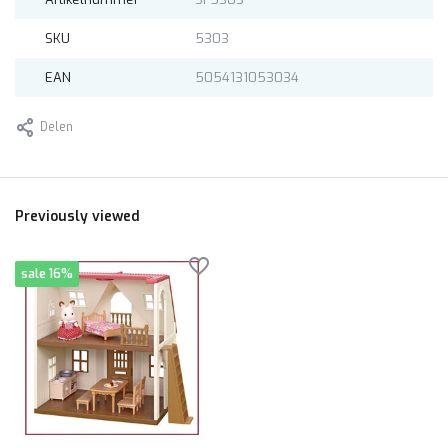
SKU
5303
EAN
5054131053034
Delen
Previously viewed
sale 16%