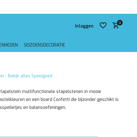
 verzending vanaf €75,-
0
Inloggen
GENHEDEN
SEIZOENSDECORATIE
Account aanmaken
in
Bekijk alles Speelgoed
Account aanmaken
tapelstein multifunctionele stapelstenen in mooie
astelkleuren en een board Confetti die bijzonder geschikt is
sspelletjes en balansoefeningen.