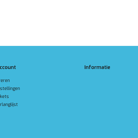
account
Informatie
reren
stellingen
ckets
rlanglijst