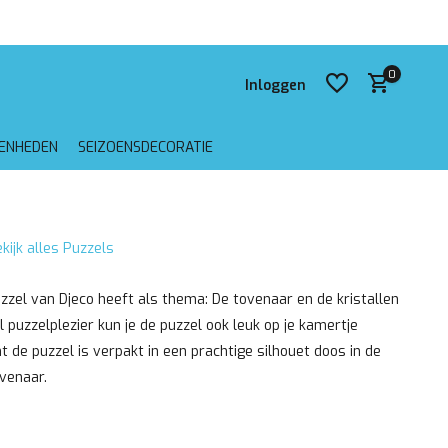
 verzending vanaf €75,-
0
Inloggen
GENHEDEN
SEIZOENSDECORATIE
Account aanmaken
kijk alles Puzzels
Account aanmaken
uzzel van Djeco heeft als thema: De tovenaar en de kristallen
l puzzelplezier kun je de puzzel ook leuk op je kamertje
 de puzzel is verpakt in een prachtige silhouet doos in de
venaar.