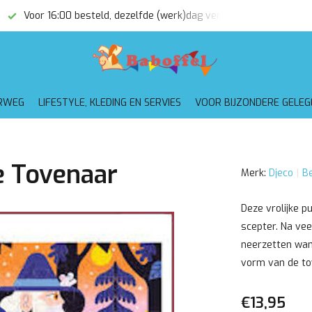
Voor 16:00 besteld, dezelfde (werk)dag verzonden
Gratis
RWEG
LIFESTYLE, KLEDING EN SERVIES
VOOR BIJZONDERE GELE
e Tovenaar
Merk:
Djeco
Be
Deze vrolijke p
scepter. Na vee
neerzetten want
vorm van de to
€13,95