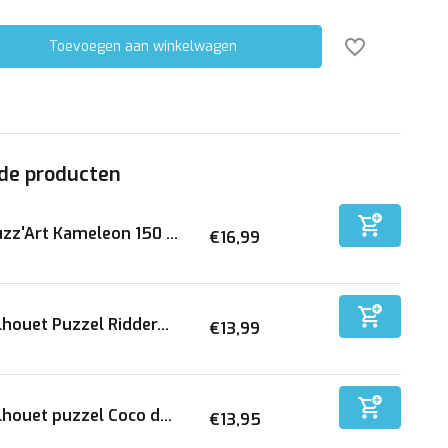
Toevoegen aan winkelwagen
de producten
zz'Art Kameleon 150 ...
€16,99
lhouet Puzzel Ridder...
€13,99
lhouet puzzel Coco d...
€13,95