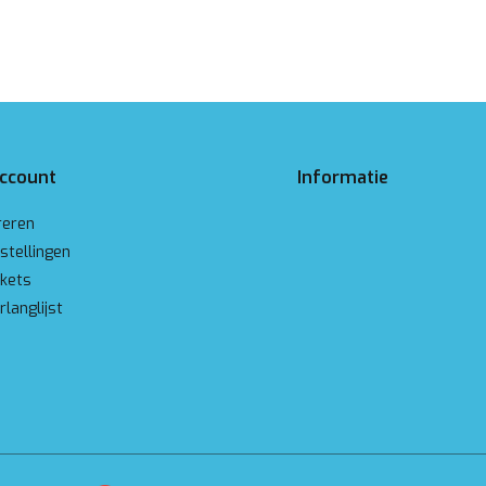
account
Informatie
reren
stellingen
ckets
rlanglijst