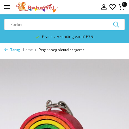
0
Gratis verzending vanaf €75,-
Terug
Home
Regenboog sleutelhangertje