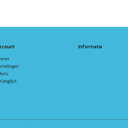
account
Informatie
reren
stellingen
ckets
rlanglijst