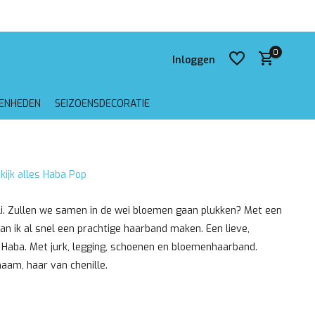
 verzending vanaf €75,-
0
Inloggen
GENHEDEN
SEIZOENSDECORATIE
Account aanmaken
kijk alles Haba Pop
Account aanmaken
li. Zullen we samen in de wei bloemen gaan plukken? Met een
n ik al snel een prachtige haarband maken. Een lieve,
 Haba. Met jurk, legging, schoenen en bloemenhaarband.
aam, haar van chenille.