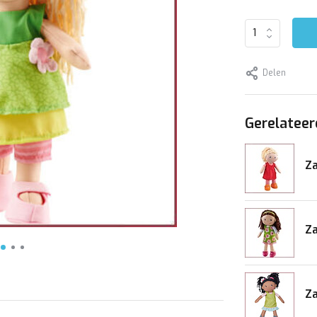
Delen
Gerelateer
Za
Za
Za