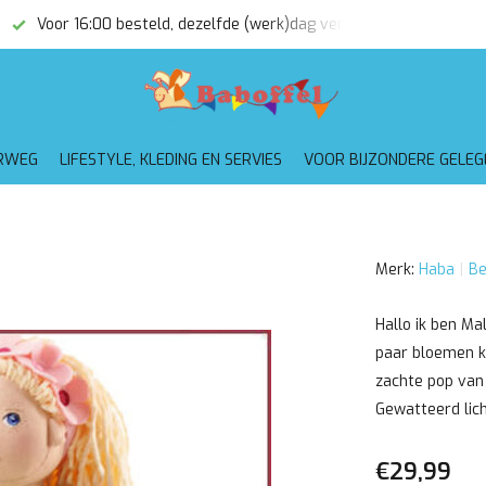
Voor 16:00 besteld, dezelfde (werk)dag verzonden
Gratis
RWEG
LIFESTYLE, KLEDING EN SERVIES
VOOR BIJZONDERE GELE
Merk:
Haba
Be
Hallo ik ben Ma
paar bloemen ka
zachte pop van
Gewatteerd lich
€29,99