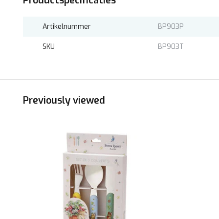
Productspecificaties
Artikelnummer
BP903P
SKU
BP903T
Previously viewed