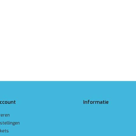
account
Informatie
reren
stellingen
ckets