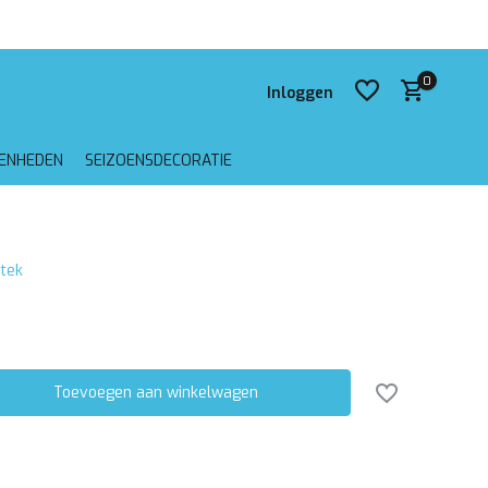
 verzending vanaf €75,-
0
Inloggen
GENHEDEN
SEIZOENSDECORATIE
Account aanmaken
stek
Account aanmaken
Toevoegen aan winkelwagen