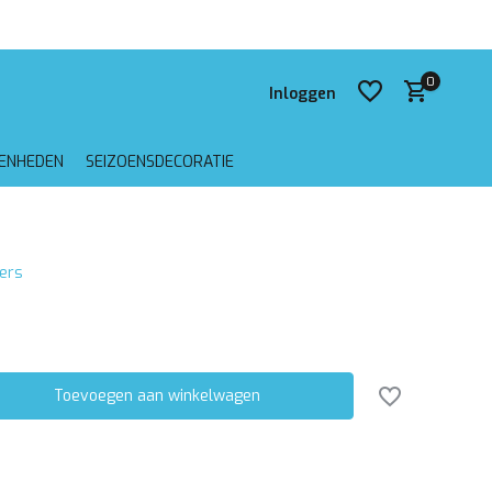
 verzending vanaf €75,-
0
Inloggen
GENHEDEN
SEIZOENSDECORATIE
Account aanmaken
kers
Account aanmaken
Toevoegen aan winkelwagen