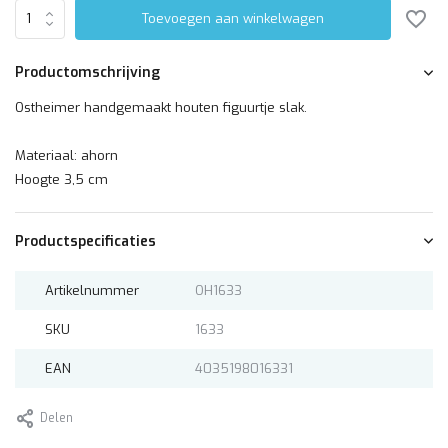
Toevoegen aan winkelwagen
Productomschrijving
Ostheimer handgemaakt houten figuurtje slak.
Materiaal: ahorn
Hoogte 3,5 cm
Productspecificaties
Artikelnummer
OH1633
SKU
1633
EAN
4035198016331
Delen