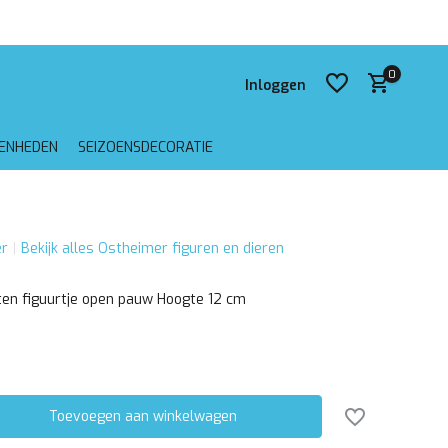
 verzending vanaf €75,-
0
Inloggen
GENHEDEN
SEIZOENSDECORATIE
Account aanmaken
r
Bekijk alles Ostheimer figuren en dieren
Account aanmaken
en figuurtje open pauw Hoogte 12 cm
Toevoegen aan winkelwagen