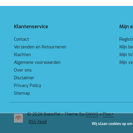
Klantenservice
Mijn 
Contact
Regist
Verzenden en Retourneren
Mijn be
Klachten
Mijn ti
Algemene voorwaarden
Mijn ve
Over ons
Disclaimer
Privacy Policy
Sitemap
© 2026 Baboffel - Theme By
DMWS
x
Plus+
RSS-feed
Wij slaan cookies op om