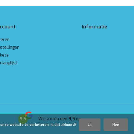
account
Informatie
reren
stellingen
ckets
rlanglijst
9,5
Wij scoren een
9,5
op
Google
 onze website te verbeteren. Is dat akkoord?
Ja
Nee