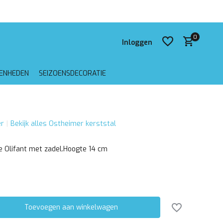
 verzending vanaf €75,-
0
Inloggen
GENHEDEN
SEIZOENSDECORATIE
Account aanmaken
r
Bekijk alles Ostheimer kerststal
Account aanmaken
e Olifant met zadel.Hoogte 14 cm
Toevoegen aan winkelwagen