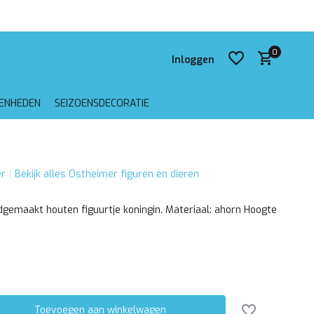
 verzending vanaf €75,-
0
Inloggen
GENHEDEN
SEIZOENSDECORATIE
Account aanmaken
r
Bekijk alles Ostheimer figuren en dieren
Account aanmaken
gemaakt houten figuurtje koningin. Materiaal: ahorn Hoogte
Toevoegen aan winkelwagen