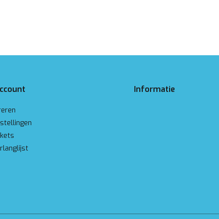
account
Informatie
reren
stellingen
ckets
rlanglijst