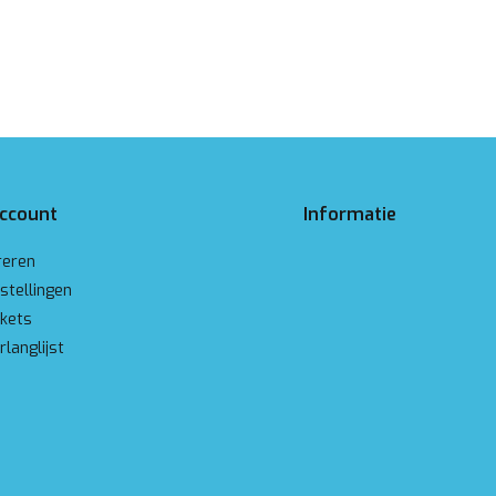
account
Informatie
reren
stellingen
ckets
rlanglijst