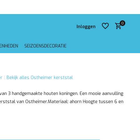
 verzending vanaf €75,-
0
Inloggen
GENHEDEN
SEIZOENSDECORATIE
Account aanmaken
r
Bekijk alles Ostheimer kerststal
Account aanmaken
van 3 handgemaakte houten koningen. Een mooie aanvulling
erststal van Ostheimer.Materiaal: ahorn Hoogte tussen 6 en