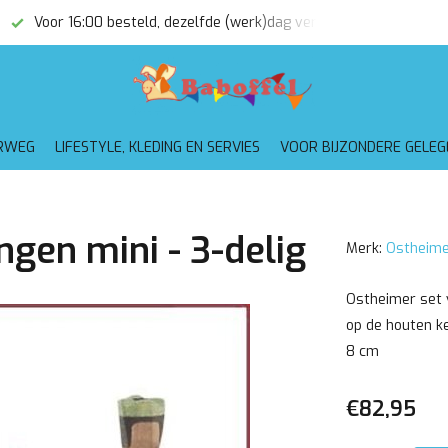
Voor 16:00 besteld, dezelfde (werk)dag verzonden
Gratis
RWEG
LIFESTYLE, KLEDING EN SERVIES
VOOR BIJZONDERE GELE
gen mini - 3-delig
Merk:
Ostheime
Ostheimer set 
op de houten k
8 cm
€82,95