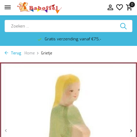
0
Gratis verzending vanaf €75,-
Terug
Home
Grietje