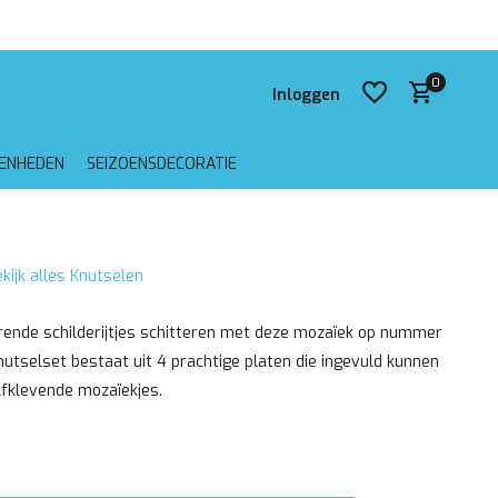
 verzending vanaf €75,-
0
Inloggen
GENHEDEN
SEIZOENSDECORATIE
Account aanmaken
kijk alles Knutselen
Account aanmaken
rende schilderijtjes schitteren met deze mozaïek op nummer
nutselset bestaat uit 4 prachtige platen die ingevuld kunnen
fklevende mozaïekjes.