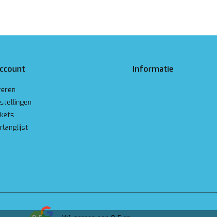
account
Informatie
reren
stellingen
ckets
rlanglijst