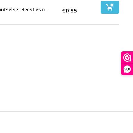
utselset Beestjes ri...
€17,95
9,8