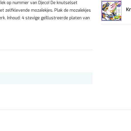
aïek op nummer van Djeco! De knutselset
Kn
et zelfklevende mozaïekjes. Plak de mozaïekjes
k. Inhoud: 4 stevige geïllustreerde platen van