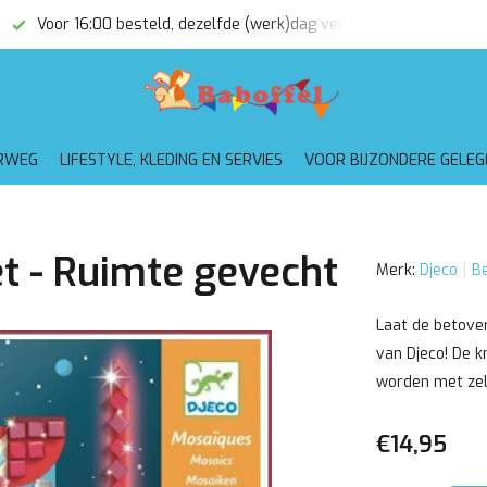
Voor 16:00 besteld, dezelfde (werk)dag verzonden
Gratis
RWEG
LIFESTYLE, KLEDING EN SERVIES
VOOR BIJZONDERE GELE
t - Ruimte gevecht
Merk:
Djeco
Be
Laat de betove
van Djeco! De k
worden met zel
€14,95