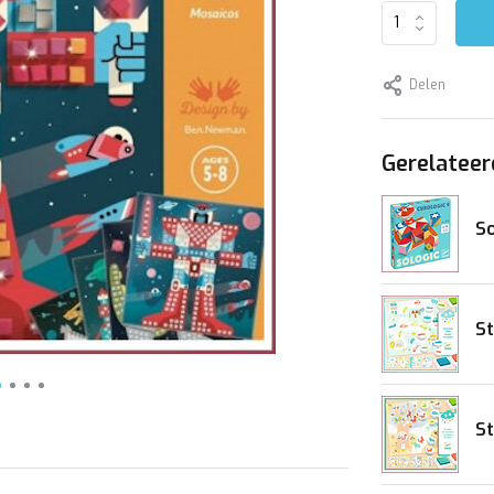
Delen
Gerelateer
So
S
St