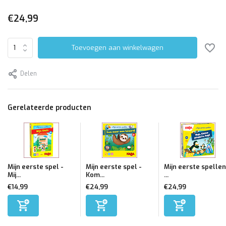
€24,99
Toevoegen aan winkelwagen
Delen
Gerelateerde producten
Mijn eerste spel -
Mijn eerste spel -
Mijn eerste spellen
Mij...
Kom...
...
€14,99
€24,99
€24,99