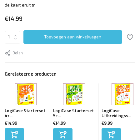
de kaart eruit tr
€14,99
Toevoegen aan winkelwagen
Delen
Gerelateerde producten
LogiCase Starterset
LogiCase Starterset
LogiCase
4+...
5+...
Uitbreidingss...
€14,99
€14,99
€9,99