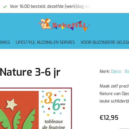
Voor 16:00 besteld, dezelfde (werk)dag verzonden
Gratis
RWEG
LIFESTYLE, KLEDING EN SERVIES
VOOR BIJZONDERE GELE
Nature 3-6 jr
Merk:
Djeco
Be
Maak zelf prach
Nature van Djec
leuke schilderij
€12,95