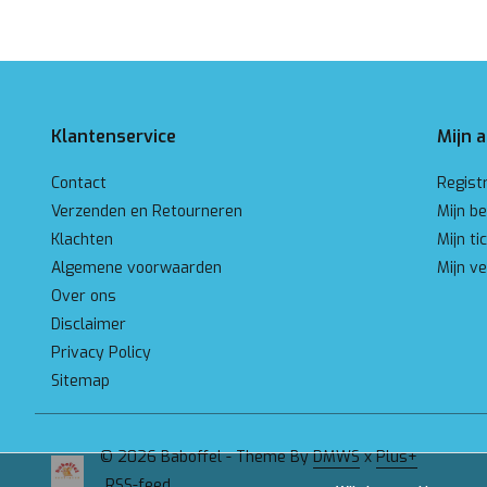
Klantenservice
Mijn 
Contact
Regist
Verzenden en Retourneren
Mijn be
Klachten
Mijn ti
Algemene voorwaarden
Mijn ve
Over ons
Disclaimer
Privacy Policy
Sitemap
© 2026 Baboffel - Theme By
DMWS
x
Plus+
RSS-feed