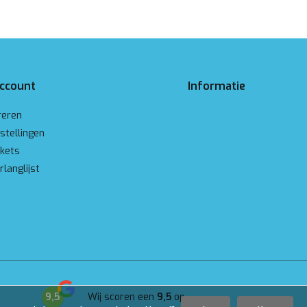
account
Informatie
reren
stellingen
ckets
rlanglijst
9,5
Wij scoren een
9,5
op
Google