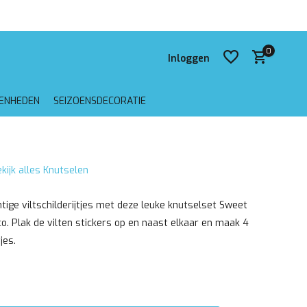
 verzending vanaf €75,-
0
Inloggen
GENHEDEN
SEIZOENSDECORATIE
Account aanmaken
kijk alles Knutselen
Account aanmaken
tige viltschilderijtjes met deze leuke knutselset Sweet
o. Plak de vilten stickers op en naast elkaar en maak 4
tjes.